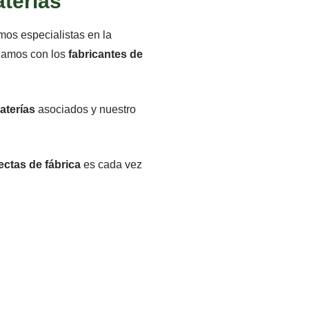
aterías
os especialistas en la
jamos con los
fabricantes de
aterías
asociados y nuestro
ectas de fábrica
es cada vez
n las marcas de baterías más