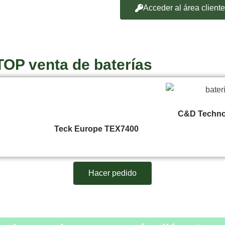
Acceder al área cliente
TOP venta de baterías
C&D Techno
Teck Europe TEX7400
Hacer pedido