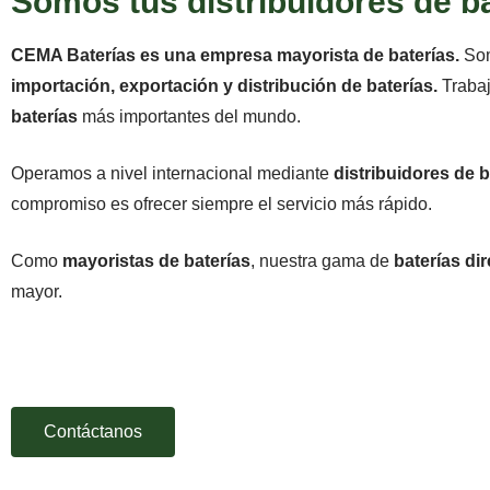
Somos tus distribuidores de b
CEMA Baterías es una empresa mayorista de baterías.
Som
importación, exportación y distribución de baterías.
Traba
baterías
más importantes del mundo.
Operamos a nivel internacional mediante
distribuidores de b
compromiso es ofrecer siempre el servicio más rápido.
Como
mayoristas de baterías
, nuestra gama de
baterías dir
mayor.
Si eres profesional, hazte cliente hoy mismo para contar co
competentes del mercado.
Contáctanos