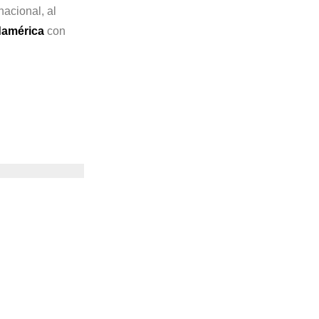
acional, al
damérica
con