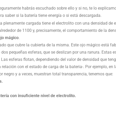
eguramente habrás escuchado sobre ello y si no, te lo explicamo
a saber si la batería tiene energía o si está descargada.
a plenamente cargada tiene el electrolito con una densidad de 
a alrededor de 1100 y, precisamente, el comportamiento de la den
ojo mágico
.
do que cubre la cubierta de la misma. Este ojo mágico está fa
 o dos pequeñas esferas, que se deslizan por una ranura. Estas es
 Las esferas flotan, dependiendo del valor de densidad que tenga
relación con el estado de carga de la bateria-. Por ejemplo, en l
or negro y a veces, muestran total transparencia, tenemos que:
a.
ería con insuficiente nivel de electrolito.