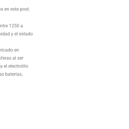
s en este post.
entre 1250 a
sidad y el estado
bricado en
feras al ser
 el electrolito
as baterías,