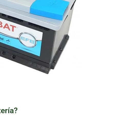
tería?