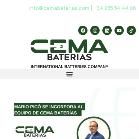
info@cemabaterias.com | +34 955 54 44 06