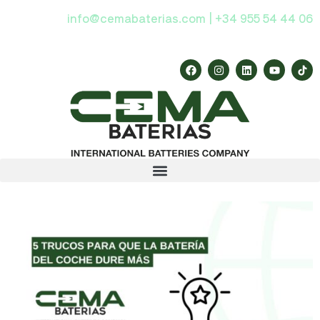
info@cemabaterias.com | +34 955 54 44 06