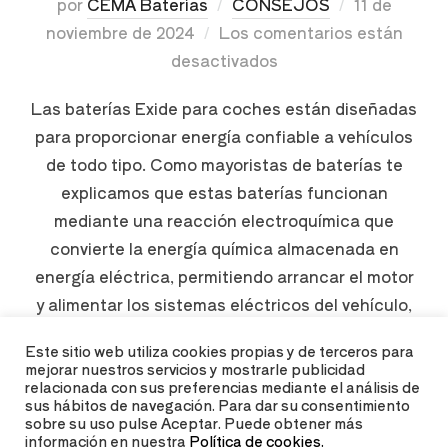
por
CEMA Baterías
CONSEJOS
11 de
noviembre de 2024
Los comentarios están
desactivados
Las baterías Exide para coches están diseñadas
para proporcionar energía confiable a vehículos
de todo tipo. Como mayoristas de baterías te
explicamos que estas baterías funcionan
mediante una reacción electroquímica que
convierte la energía química almacenada en
energía eléctrica, permitiendo arrancar el motor
y alimentar los sistemas eléctricos del vehículo,
incluso cuando el motor está …
Este sitio web utiliza cookies propias y de terceros para
mejorar nuestros servicios y mostrarle publicidad
relacionada con sus preferencias mediante el análisis de
LEER MÁS
sus hábitos de navegación. Para dar su consentimiento
sobre su uso pulse Aceptar. Puede obtener más
información en nuestra
Política de cookies.