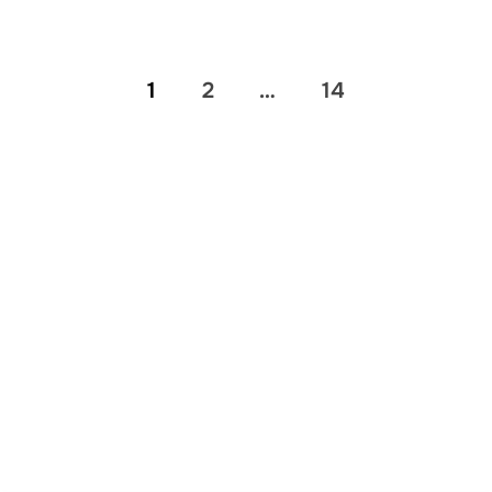
1
2
…
14