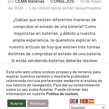
por
CEMA Baterías
CONSEJOS
10 de mayo
de 2024
Los comentarios están desactivados
¿Sabías que existen diferentes maneras de
comprobar el estado de una batería? Como
mayoristas en baterías, y debido a nuestra
amplia experiencia, te queremos explicar en
nuestro artículo de hoy que existen tres formas
distintas de comprobar el estado de una batería.
Si estás vendiendo baterías deberás resolver
todas las dudas a tus clientes sobre …
Este sitio web utiliza cookies propias y de terceros para
mejorar nuestros servicios y mostrarle publicidad
relacionada con sus preferencias mediante el análisis de
LEER MÁS
sus hábitos de navegación. Para dar su consentimiento
sobre su uso pulse Aceptar. Puede obtener más
información en nuestra
Política de cookies.
Aceptar
Rechazar