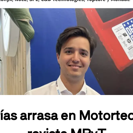
as arrasa en Motortec 
revista MRyT