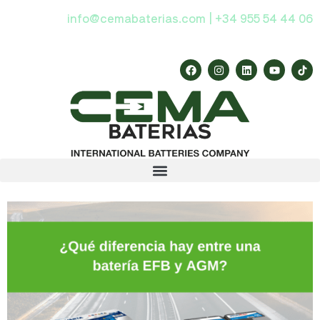
info@cemabaterias.com | +34 955 54 44 06