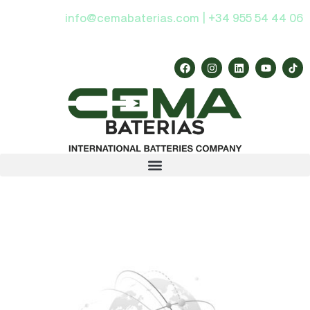
info@cemabaterias.com | +34 955 54 44 06